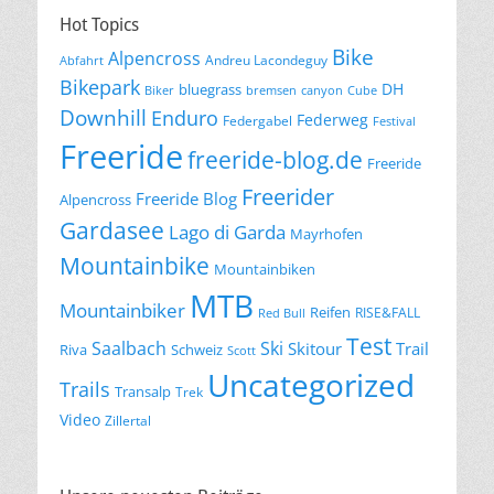
Hot Topics
Bike
Alpencross
Andreu Lacondeguy
Abfahrt
Bikepark
DH
bluegrass
Biker
bremsen
canyon
Cube
Downhill
Enduro
Federweg
Federgabel
Festival
Freeride
freeride-blog.de
Freeride
Freerider
Freeride Blog
Alpencross
Gardasee
Lago di Garda
Mayrhofen
Mountainbike
Mountainbiken
MTB
Mountainbiker
Reifen
RISE&FALL
Red Bull
Test
Saalbach
Ski
Skitour
Trail
Riva
Schweiz
Scott
Uncategorized
Trails
Transalp
Trek
Video
Zillertal