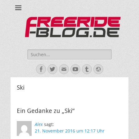
Ride hard, ride free! Deine Seite für Mountainbiken und Skifahren!
Suche
nach:
Facebook
Twitter
E-
YouTube
Tumblr
Website
Mail
Ski
Ein Gedanke zu „Ski“
Alex
sagt:
21. November 2016 um 12:17 Uhr