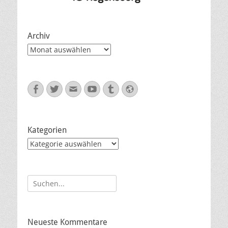
Archiv
Archiv
Facebook
Twitter
E-
YouTube
Tumblr
Website
Mail
Kategorien
Kategorien
Suche
nach:
Neueste Kommentare