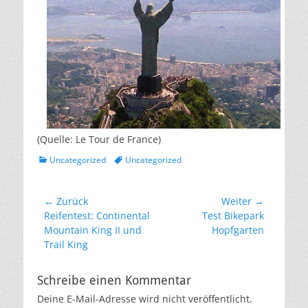
(Quelle: Le Tour de France)
Kategorien
Schlagworte
Uncategorized
Uncategorized
Beitragsnavigation
← Zurück
Weiter →
Vorheriger
Nächster
Reifentest: Continental
Test Bikepark
Beitrag:
Beitrag:
Mountain King II und
Hopfgarten
Trail King
Schreibe einen Kommentar
Deine E-Mail-Adresse wird nicht veröffentlicht.