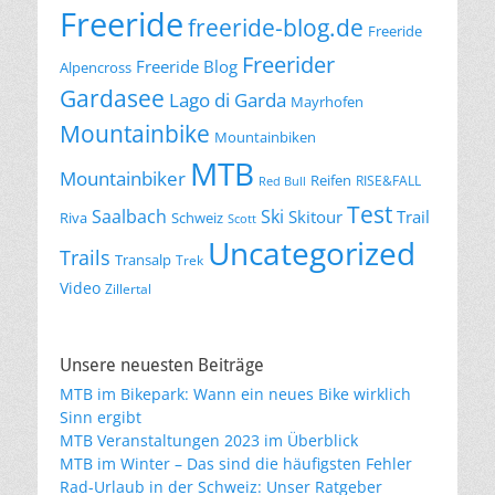
Freeride
freeride-blog.de
Freeride
Freerider
Freeride Blog
Alpencross
Gardasee
Lago di Garda
Mayrhofen
Mountainbike
Mountainbiken
MTB
Mountainbiker
Reifen
RISE&FALL
Red Bull
Test
Saalbach
Ski
Skitour
Trail
Riva
Schweiz
Scott
Uncategorized
Trails
Transalp
Trek
Video
Zillertal
Unsere neuesten Beiträge
MTB im Bikepark: Wann ein neues Bike wirklich
Sinn ergibt
MTB Veranstaltungen 2023 im Überblick
MTB im Winter – Das sind die häufigsten Fehler
Rad-Urlaub in der Schweiz: Unser Ratgeber