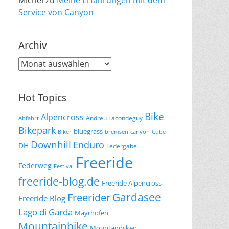
Michel
zu
Meine Erfahrungen mit dem
Service von Canyon
Archiv
Archiv
Hot Topics
Bike
Alpencross
Andreu Lacondeguy
Abfahrt
Bikepark
bluegrass
Biker
bremsen
canyon
Cube
Downhill
Enduro
DH
Federgabel
Freeride
Federweg
Festival
freeride-blog.de
Freeride Alpencross
Gardasee
Freerider
Freeride Blog
Lago di Garda
Mayrhofen
Mountainbike
Mountainbiken