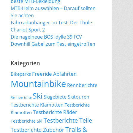
beste MTB-Bekleidung
MTB-Helm auswählen – Darauf sollten
Sie achten
Fahrradanhänger im Test: Der Thule
Chariot Sport 2
Die nagelneue BOS Idylle 39 FCV
Downhill Gabel zum Test eingetroffen
Kategorien
Freeride Abfahrten
Bikeparks
Mountainbike
Rennberichte
Ski
Skigebiete
Skitouren
Rennberichte
Testberichte Klamotten
Testberichte
Testberichte Räder
Klamotten
Testberichte Teile
Testberichte Ski
Trails &
Testberichte Zubehör