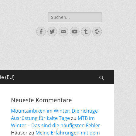
Suche
nach:
Facebook
Twitter
E-
YouTube
Tumblr
Website
Mail
ie (EU)
Suchen
Neueste Kommentare
Mountainbiken im Winter: Die richtige
Ausrüstung für kalte Tage
zu
MTB im
Winter – Das sind die häufigsten Fehler
Häuser
zu
Meine Erfahrungen mit dem