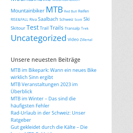
MTB
Mountainbiker
Reifen
Red Bull
Saalbach
Ski
Riva
Schweiz
RISE&FALL
Scott
Test
Trails
Skitour
Trail
Transalp
Trek
Uncategorized
Video
Zillertal
Unsere neuesten Beiträge
MTB im Bikepark: Wann ein neues Bike
wirklich Sinn ergibt
MTB Veranstaltungen 2023 im
Überblick
MTB im Winter – Das sind die
häufigsten Fehler
Rad-Urlaub in der Schweiz: Unser
Ratgeber
Gut gekleidet durch die Kälte – Die