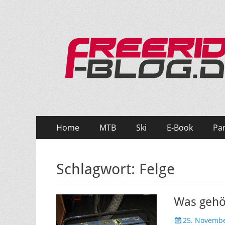
Ride hard, ride free! Deine Seite für Mountainbi
Primäres
Zum
Home
MTB
Ski
E-Book
Pa
Inhalt
Menü
springen
Schlagwort:
Felge
Was gehö
Veröffentlicht
25. Novemb