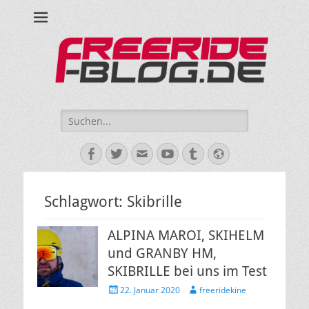
Ride hard, ride free! Deine Seite für Mountainbiken und Skifahren!
Suche
nach:
Facebook
Twitter
E-
YouTube
Tumblr
Website
Mail
Schlagwort:
Skibrille
ALPINA MAROI, SKIHELM
und GRANBY HM,
SKIBRILLE bei uns im Test
Veröffentlicht
Autor
22. Januar 2020
freeridekine
am