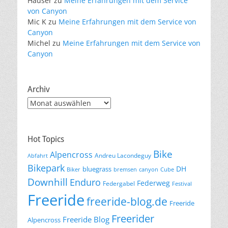
Häuser
zu
Meine Erfahrungen mit dem Service
von Canyon
Mic K
zu
Meine Erfahrungen mit dem Service von
Canyon
Michel
zu
Meine Erfahrungen mit dem Service von
Canyon
Archiv
Archiv
Hot Topics
Bike
Alpencross
Andreu Lacondeguy
Abfahrt
Bikepark
DH
bluegrass
Biker
bremsen
canyon
Cube
Downhill
Enduro
Federweg
Federgabel
Festival
Freeride
freeride-blog.de
Freeride
Freerider
Freeride Blog
Alpencross