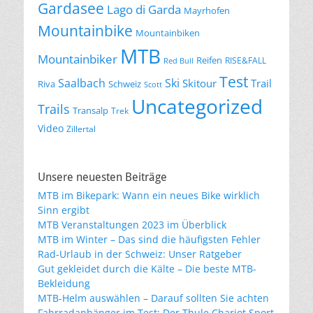
Gardasee
Lago di Garda
Mayrhofen
Mountainbike
Mountainbiken
MTB
Mountainbiker
Reifen
RISE&FALL
Red Bull
Test
Saalbach
Ski
Skitour
Trail
Riva
Schweiz
Scott
Uncategorized
Trails
Transalp
Trek
Video
Zillertal
Unsere neuesten Beiträge
MTB im Bikepark: Wann ein neues Bike wirklich
Sinn ergibt
MTB Veranstaltungen 2023 im Überblick
MTB im Winter – Das sind die häufigsten Fehler
Rad-Urlaub in der Schweiz: Unser Ratgeber
Gut gekleidet durch die Kälte – Die beste MTB-
Bekleidung
MTB-Helm auswählen – Darauf sollten Sie achten
Fahrradanhänger im Test: Der Thule Chariot Sport