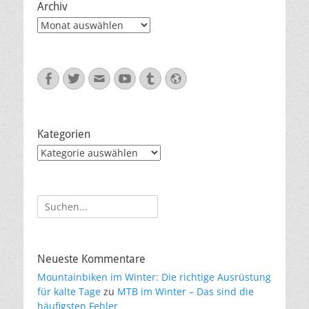
Archiv
Archiv
Facebook
Twitter
E-
YouTube
Tumblr
Website
Mail
Kategorien
Kategorien
Suche
nach:
Neueste Kommentare
Mountainbiken im Winter: Die richtige Ausrüstung
für kalte Tage
zu
MTB im Winter – Das sind die
häufigsten Fehler