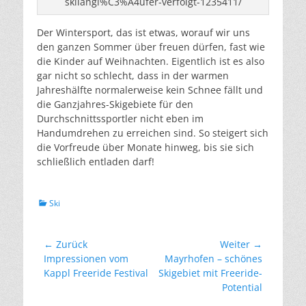
skilangl%C3%A4ufer-verfolgt-1235411/
Der Wintersport, das ist etwas, worauf wir uns
den ganzen Sommer über freuen dürfen, fast wie
die Kinder auf Weihnachten. Eigentlich ist es also
gar nicht so schlecht, dass in der warmen
Jahreshälfte normalerweise kein Schnee fällt und
die Ganzjahres-Skigebiete für den
Durchschnittssportler nicht eben im
Handumdrehen zu erreichen sind. So steigert sich
die Vorfreude über Monate hinweg, bis sie sich
schließlich entladen darf!
Kategorien
Ski
Beitragsnavigation
← Zurück
Weiter →
Vorheriger
Nächster
Impressionen vom
Mayrhofen – schönes
Beitrag:
Beitrag:
Kappl Freeride Festival
Skigebiet mit Freeride-
Potential