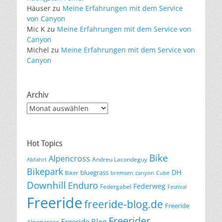
Häuser
zu
Meine Erfahrungen mit dem Service
von Canyon
Mic K
zu
Meine Erfahrungen mit dem Service von
Canyon
Michel
zu
Meine Erfahrungen mit dem Service von
Canyon
Archiv
Archiv
Hot Topics
Bike
Alpencross
Andreu Lacondeguy
Abfahrt
Bikepark
DH
bluegrass
Biker
bremsen
canyon
Cube
Downhill
Enduro
Federweg
Federgabel
Festival
Freeride
freeride-blog.de
Freeride
Freerider
Freeride Blog
Alpencross