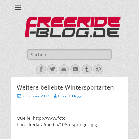
Ride hard, ride free! Deine Seite für Mountainbiken und Skifahren!
Suche
nach:
Facebook
Twitter
E-
YouTube
Tumblr
Website
Mail
Weitere beliebte Wintersportarten
Veröffentlicht
Autor
25. Januar 2017
freerideblogger
am
Quelle: http://www.foto-
harz.de/data/media/10/skispringer.jpg