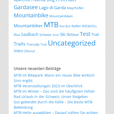
Gardasee
Lago di Garda
Mayrhofen
Mountainbike
Mountainbiken
MTB
Mountainbiker
Reifen
RISE&FALL
Red Bull
Test
Saalbach
Ski
Skitour
Trail
Riva
Schweiz
Scott
Uncategorized
Trails
Transalp
Trek
Video
Zillertal
Unsere neuesten Beiträge
MTB im Bikepark: Wann ein neues Bike wirklich
Sinn ergibt
MTB Veranstaltungen 2023 im Überblick
MTB im Winter – Das sind die häufigsten Fehler
Rad-Urlaub in der Schweiz: Unser Ratgeber
Gut gekleidet durch die Kälte – Die beste MTB-
Bekleidung
MTB-Helm auswählen – Darauf sollten Sie achten