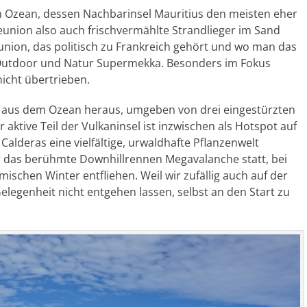
hen Ozean, dessen Nachbarinsel Mauritius den meisten eher
 Reunion also auch frischvermählte Strandlieger im Sand
eunion, das politisch zu Frankreich gehört und wo man das
in Outdoor und Natur Supermekka. Besonders im Fokus
 nicht übertrieben.
s aus dem Ozean heraus, umgeben von drei eingestürzten
tive Teil der Vulkaninsel ist inzwischen als Hotspot auf
 Calderas eine vielfältige, urwaldhafte Pflanzenwelt
hr das berühmte Downhillrennen Megavalanche statt, bei
schen Winter entfliehen. Weil wir zufällig auch auf der
elegenheit nicht entgehen lassen, selbst an den Start zu