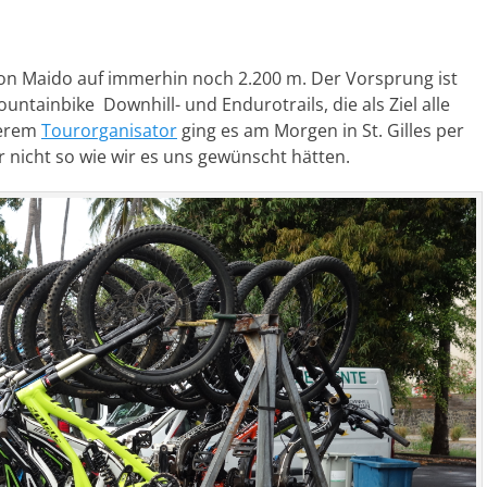
ton Maido auf immerhin noch 2.200 m. Der Vorsprung ist
untainbike Downhill- und Endurotrails, die als Ziel alle
serem
Tourorganisator
ging es am Morgen in St. Gilles per
r nicht so wie wir es uns gewünscht hätten.