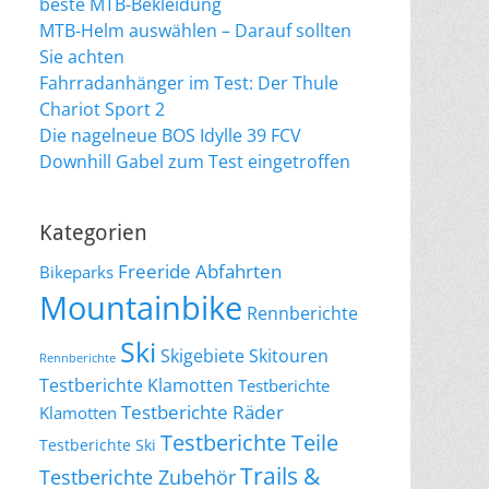
beste MTB-Bekleidung
MTB-Helm auswählen – Darauf sollten
Sie achten
Fahrradanhänger im Test: Der Thule
Chariot Sport 2
Die nagelneue BOS Idylle 39 FCV
Downhill Gabel zum Test eingetroffen
Kategorien
Freeride Abfahrten
Bikeparks
Mountainbike
Rennberichte
Ski
Skigebiete
Skitouren
Rennberichte
Testberichte Klamotten
Testberichte
Testberichte Räder
Klamotten
Testberichte Teile
Testberichte Ski
Trails &
Testberichte Zubehör