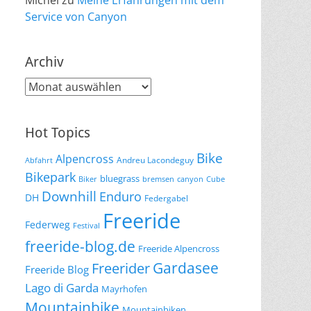
Michel
zu
Meine Erfahrungen mit dem
Service von Canyon
Archiv
Archiv
Hot Topics
Bike
Alpencross
Andreu Lacondeguy
Abfahrt
Bikepark
bluegrass
Biker
bremsen
canyon
Cube
Downhill
Enduro
DH
Federgabel
Freeride
Federweg
Festival
freeride-blog.de
Freeride Alpencross
Gardasee
Freerider
Freeride Blog
Lago di Garda
Mayrhofen
Mountainbike
Mountainbiken