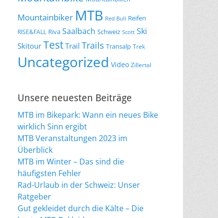
MTB
Mountainbiker
Reifen
Red Bull
Saalbach
Ski
Riva
Schweiz
RISE&FALL
Scott
Test
Trails
Skitour
Trail
Transalp
Trek
Uncategorized
Video
Zillertal
Unsere neuesten Beiträge
MTB im Bikepark: Wann ein neues Bike
wirklich Sinn ergibt
MTB Veranstaltungen 2023 im
Überblick
MTB im Winter – Das sind die
häufigsten Fehler
Rad-Urlaub in der Schweiz: Unser
Ratgeber
Gut gekleidet durch die Kälte – Die