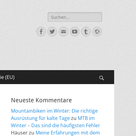
Suche
nach:
Facebook
Twitter
E-
YouTube
Tumblr
Website
Mail
ie (EU)
Suchen
Neueste Kommentare
Mountainbiken im Winter: Die richtige
Ausrüstung für kalte Tage
zu
MTB im
Winter – Das sind die häufigsten Fehler
Häuser
zu
Meine Erfahrungen mit dem