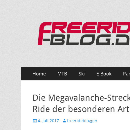
Ride hard, ride free! Deine Seite für Mountainbi
Primäres
Zum
Home
MTB
Ski
E-Book
Pa
Inhalt
Menü
springen
Die Megavalanche-Streck
Ride der besonderen Art
Veröffentlicht
Autor
4. Juli 2017
freerideblogger
am