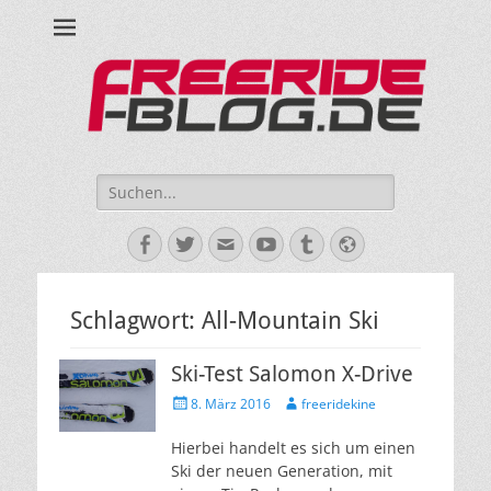
Ride hard, ride free! Deine Seite für Mountainbiken und Skifahren!
Suche
nach:
Facebook
Twitter
E-
YouTube
Tumblr
Website
Mail
Schlagwort:
All-Mountain Ski
Ski-Test Salomon X-Drive
Veröffentlicht
Autor
8. März 2016
freeridekine
am
Hierbei handelt es sich um einen
Ski der neuen Generation, mit