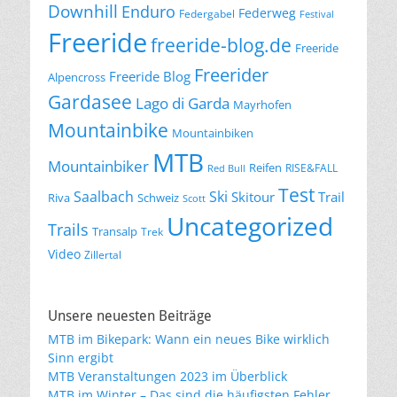
Downhill
Enduro
Federweg
Federgabel
Festival
Freeride
freeride-blog.de
Freeride
Freerider
Freeride Blog
Alpencross
Gardasee
Lago di Garda
Mayrhofen
Mountainbike
Mountainbiken
MTB
Mountainbiker
Reifen
RISE&FALL
Red Bull
Test
Saalbach
Ski
Skitour
Trail
Riva
Schweiz
Scott
Uncategorized
Trails
Transalp
Trek
Video
Zillertal
Unsere neuesten Beiträge
MTB im Bikepark: Wann ein neues Bike wirklich
Sinn ergibt
MTB Veranstaltungen 2023 im Überblick
MTB im Winter – Das sind die häufigsten Fehler