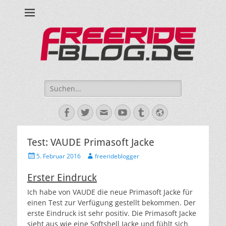
Ride hard, ride free! Deine Seite für Mountainbiken und Skifahren!
Suche
nach:
Facebook
Twitter
E-
YouTube
Tumblr
Website
Mail
Test: VAUDE Primasoft Jacke
Veröffentlicht
Autor
5. Februar 2016
freerideblogger
am
Erster Eindruck
Ich habe von VAUDE die neue Primasoft Jacke für
einen Test zur Verfügung gestellt bekommen. Der
erste Eindruck ist sehr positiv. Die Primasoft Jacke
sieht aus wie eine Softshell Jacke und fühlt sich