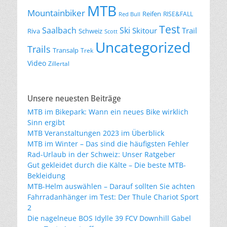
MTB
Mountainbiker
Reifen
RISE&FALL
Red Bull
Test
Saalbach
Ski
Skitour
Trail
Riva
Schweiz
Scott
Uncategorized
Trails
Transalp
Trek
Video
Zillertal
Unsere neuesten Beiträge
MTB im Bikepark: Wann ein neues Bike wirklich
Sinn ergibt
MTB Veranstaltungen 2023 im Überblick
MTB im Winter – Das sind die häufigsten Fehler
Rad-Urlaub in der Schweiz: Unser Ratgeber
Gut gekleidet durch die Kälte – Die beste MTB-
Bekleidung
MTB-Helm auswählen – Darauf sollten Sie achten
Fahrradanhänger im Test: Der Thule Chariot Sport
2
Die nagelneue BOS Idylle 39 FCV Downhill Gabel