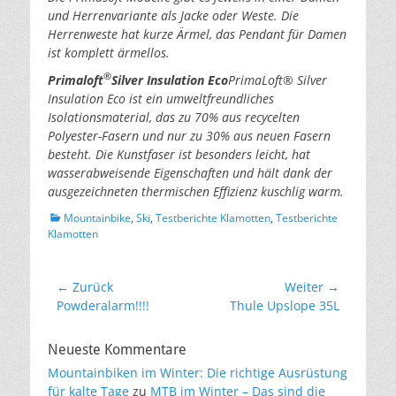
und Herrenvariante als Jacke oder Weste. Die
Herrenweste hat kurze Ärmel, das Pendant für Damen
ist komplett ärmellos.
®
Primaloft
Silver Insulation Eco
PrimaLoft® Silver
Insulation Eco ist ein umweltfreundliches
Isolationsmaterial, das zu 70% aus recycelten
Polyester-Fasern und nur zu 30% aus neuen Fasern
besteht. Die Kunstfaser ist besonders leicht, hat
wasserabweisende Eigenschaften und hält dank der
ausgezeichneten thermischen Effizienz kuschlig warm.
Kategorien
Mountainbike
,
Ski
,
Testberichte Klamotten
,
Testberichte
Klamotten
Beitragsnavigation
← Zurück
Weiter →
Vorheriger
Nächster
Powderalarm!!!!
Thule Upslope 35L
Beitrag:
Beitrag:
Neueste Kommentare
Mountainbiken im Winter: Die richtige Ausrüstung
für kalte Tage
zu
MTB im Winter – Das sind die