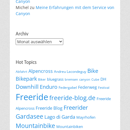
Canyon
Michel
zu
Meine Erfahrungen mit dem Service von
Canyon
Archiv
Archiv
Hot Topics
Bike
Alpencross
Andreu Lacondeguy
Abfahrt
Bikepark
DH
bluegrass
Biker
bremsen
canyon
Cube
Downhill
Enduro
Federweg
Federgabel
Festival
Freeride
freeride-blog.de
Freeride
Freerider
Freeride Blog
Alpencross
Gardasee
Lago di Garda
Mayrhofen
Mountainbike
Mountainbiken