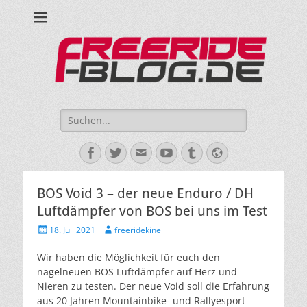
Ride hard, ride free! Deine Seite für Mountainbiken und Skifahren!
Suche
nach:
Facebook
Twitter
E-
YouTube
Tumblr
Website
Mail
BOS Void 3 – der neue Enduro / DH
Luftdämpfer von BOS bei uns im Test
Veröffentlicht
Autor
18. Juli 2021
freeridekine
am
Wir haben die Möglichkeit für euch den
nagelneuen BOS Luftdämpfer auf Herz und
Nieren zu testen. Der neue Void soll die Erfahrung
aus 20 Jahren Mountainbike- und Rallyesport