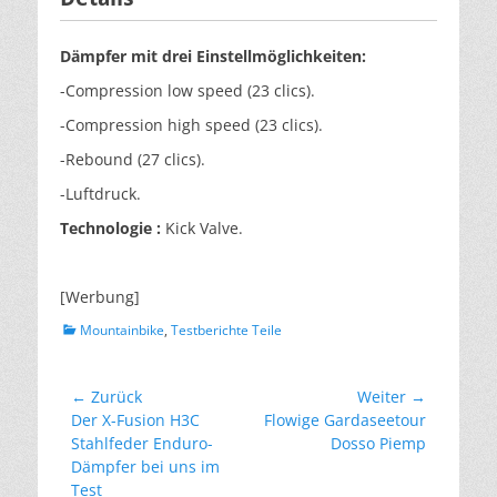
Dämpfer mit drei Einstellmöglichkeiten
:
-Compression low speed (23 clics).
-Compression high speed (23 clics).
-Rebound (27 clics).
-Luftdruck.
Technologie :
Kick Valve.
[Werbung]
займ денег на киви по паспорту
Kategorien
Mountainbike
,
Testberichte Teile
Beitragsnavigation
← Zurück
Weiter →
Vorheriger
Nächster
Der X-Fusion H3C
Flowige Gardaseetour
Beitrag:
Beitrag:
Stahlfeder Enduro-
Dosso Piemp
Dämpfer bei uns im
Test