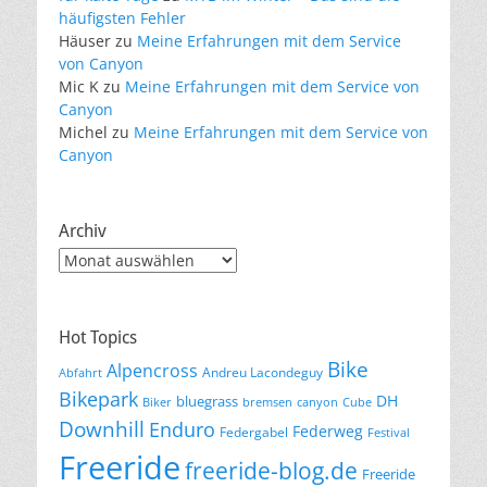
häufigsten Fehler
Häuser
zu
Meine Erfahrungen mit dem Service
von Canyon
Mic K
zu
Meine Erfahrungen mit dem Service von
Canyon
Michel
zu
Meine Erfahrungen mit dem Service von
Canyon
Archiv
Archiv
Hot Topics
Bike
Alpencross
Andreu Lacondeguy
Abfahrt
Bikepark
DH
bluegrass
Biker
bremsen
canyon
Cube
Downhill
Enduro
Federweg
Federgabel
Festival
Freeride
freeride-blog.de
Freeride