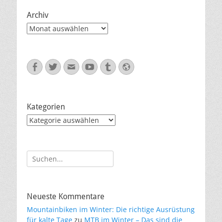
Archiv
Archiv
Facebook
Twitter
E-
YouTube
Tumblr
Website
Mail
Kategorien
Kategorien
Suche
nach:
Neueste Kommentare
Mountainbiken im Winter: Die richtige Ausrüstung
für kalte Tage
zu
MTB im Winter – Das sind die