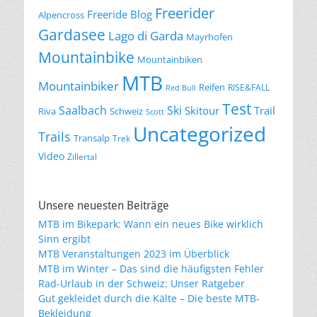
Freerider
Freeride Blog
Alpencross
Gardasee
Lago di Garda
Mayrhofen
Mountainbike
Mountainbiken
MTB
Mountainbiker
Reifen
RISE&FALL
Red Bull
Test
Saalbach
Ski
Skitour
Trail
Riva
Schweiz
Scott
Uncategorized
Trails
Transalp
Trek
Video
Zillertal
Unsere neuesten Beiträge
MTB im Bikepark: Wann ein neues Bike wirklich
Sinn ergibt
MTB Veranstaltungen 2023 im Überblick
MTB im Winter – Das sind die häufigsten Fehler
Rad-Urlaub in der Schweiz: Unser Ratgeber
Gut gekleidet durch die Kälte – Die beste MTB-
Bekleidung