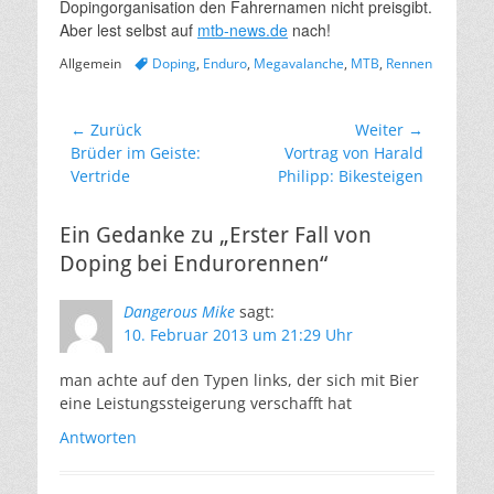
Dopingorganisation den Fahrernamen nicht preisgibt.
Aber lest selbst auf
mtb-news.de
nach!
Kategorien
Schlagworte
Allgemein
Doping
,
Enduro
,
Megavalanche
,
MTB
,
Rennen
Beitragsnavigation
← Zurück
Weiter →
Vorheriger
Nächster
Brüder im Geiste:
Vortrag von Harald
Beitrag:
Beitrag:
Vertride
Philipp: Bikesteigen
Ein Gedanke zu „Erster Fall von
Doping bei Endurorennen“
Dangerous Mike
sagt:
10. Februar 2013 um 21:29 Uhr
man achte auf den Typen links, der sich mit Bier
eine Leistungssteigerung verschafft hat
Antworten