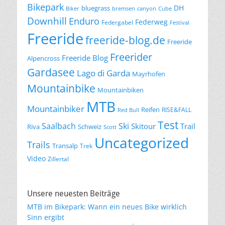
Bikepark
DH
bluegrass
Biker
bremsen
canyon
Cube
Downhill
Enduro
Federweg
Federgabel
Festival
Freeride
freeride-blog.de
Freeride
Freerider
Freeride Blog
Alpencross
Gardasee
Lago di Garda
Mayrhofen
Mountainbike
Mountainbiken
MTB
Mountainbiker
Reifen
RISE&FALL
Red Bull
Test
Saalbach
Ski
Skitour
Trail
Riva
Schweiz
Scott
Uncategorized
Trails
Transalp
Trek
Video
Zillertal
Unsere neuesten Beiträge
MTB im Bikepark: Wann ein neues Bike wirklich
Sinn ergibt