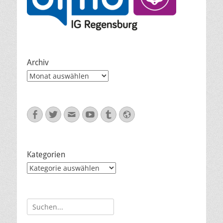
Archiv
Archiv
Facebook
Twitter
E-
YouTube
Tumblr
Website
Mail
Kategorien
Kategorien
Suche
nach: